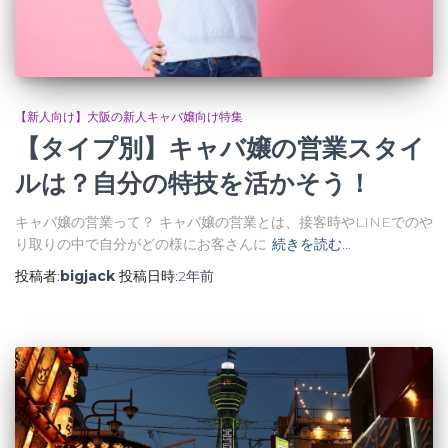
【新人向け】大阪の新人キャバ嬢向け特集
【タイプ別】キャバ嬢の営業スタイ
ルは？自分の特技を活かそう！
キャバ嬢の営業って？ キャバ嬢の営業とは、接客時やLINEでのや
り取りの中で自分がどの様にお客さんに
続きを読む…
投稿者:
bigjack
投稿日時:
2年
前