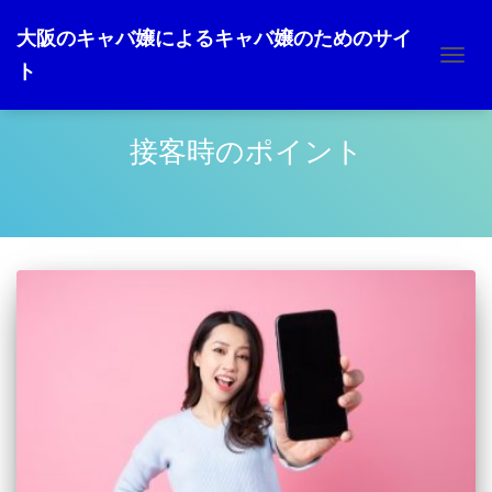
大阪のキャバ嬢によるキャバ嬢のためのサイ
ト
ナ
ビ
ゲ
ー
接客時のポイント
シ
ョ
ン
を
切
り
替
え